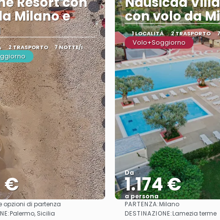
ne Resort con
Nausicaa Vill
da Milano e
con volo da M
a
1 LOCALITÀ
2 TRASPORTO
Volo+Soggiorno
À
2 TRASPORTO
7 NOTTE/I
oggiorno
Da
1 €
1.174 €
a persona
PARTENZA:
e opzioni di partenza
Milano
Vedere
Vedere
NE:
DESTINAZIONE:
Palermo, Sicilia
Lamezia terme