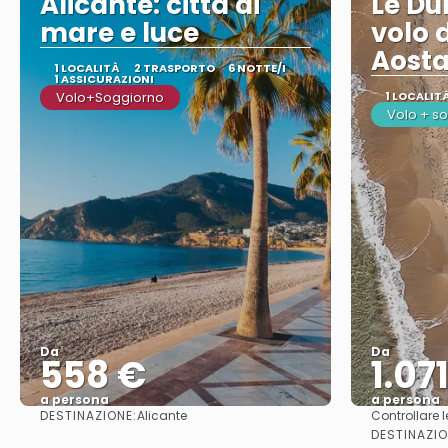
Alicante: città di
Le Du
mare e luce
volo 
Aost
1 LOCALITÀ
2 TRASPORTO
6 NOTTE/I
1 ASSICURAZIONI
Volo+Soggiorno
1 LOCALIT
Volo + s
Da
Da
558 €
1.07
a persona
a persona
DESTINAZIONE:
Alicante
Controllare l
Vedere
DESTINAZIO