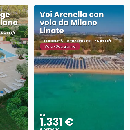
age
Voi Arenella con
ilano
volo da Milano
Linate
7 NOTTE/I
1 LOCALITÀ
2 TRASPORTO
7 NOTTE/I
Volo+Soggiorno
Da
1.331 €
a persona