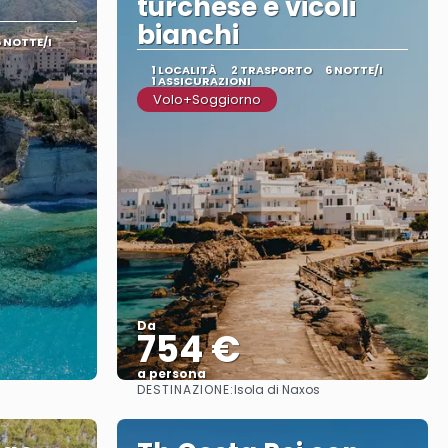
turchese e vicoli
bianchi
6 NOTTE/I
1 LOCALITÀ
2 TRASPORTO
6 NOTTE/I
1 ASSICURAZIONI
Volo+Soggiorno
Da
754 €
a persona
DESTINAZIONE:
Isola di Naxos
Vedere