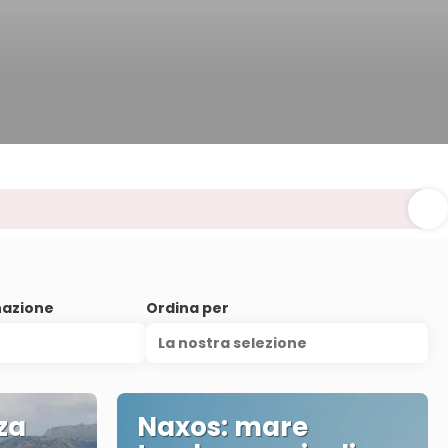
nazione
Ordina per
La nostra selezione
za
Naxos: mare