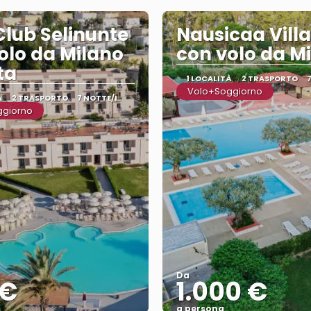
Club Selinunte
Nausicaa Vill
olo da Milano
con volo da M
ta
1 LOCALITÀ
2 TRASPORTO
Volo+Soggiorno
À
2 TRASPORTO
7 NOTTE/I
ggiorno
Da
 €
1.000 €
a persona