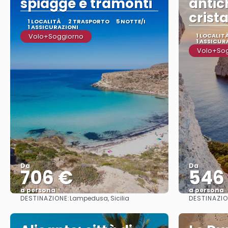
spiagge e tramonti
antic
crista
1 LOCALITÀ
2 TRASPORTO
5 NOTTE/I
1 ASSICURAZIONI
Volo+Soggiorno
1 LOCALIT
1 ASSICUR
Volo+So
Da
Da
706 €
546
a persona
a persona
DESTINAZIONE:
DESTINAZIO
Lampedusa, Sicilia
Vedere