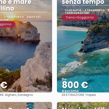
he e mare
senza tempo
llino
1 LOCALITÀ
2 TRASPORTO
1 ASSICURAZIONI
À
2 TRASPORTO
6 NOTTE/I
Treno+Soggiorno
AZIONI
ggiorno
Da
 €
800 €
a persona
NE:
DESTINAZIONE:
Alghero, Sardegna
Tropea
Vedere
Vedere