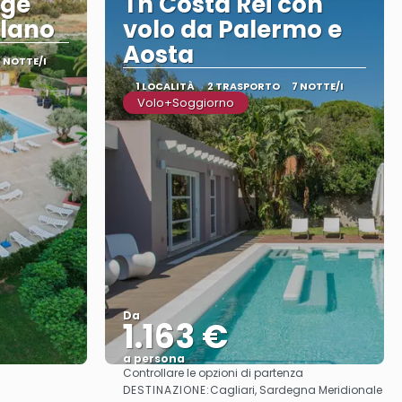
age
Th Costa Rei con
ilano
volo da Palermo e
Aosta
7 NOTTE/I
1 LOCALITÀ
2 TRASPORTO
7 NOTTE/I
Volo+Soggiorno
Da
1.163 €
a persona
Controllare le opzioni di partenza
Vedere
DESTINAZIONE:
Cagliari, Sardegna Meridionale