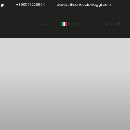
ggi
+390577226964
davide@carroccioviaggi.com
Aiuto
Italiano
Accedi