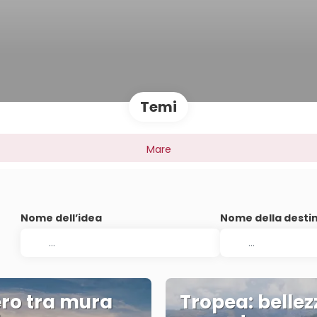
Temi
Mare
Nome dell’idea
Nome della desti
ro tra mura
Tropea: bellez