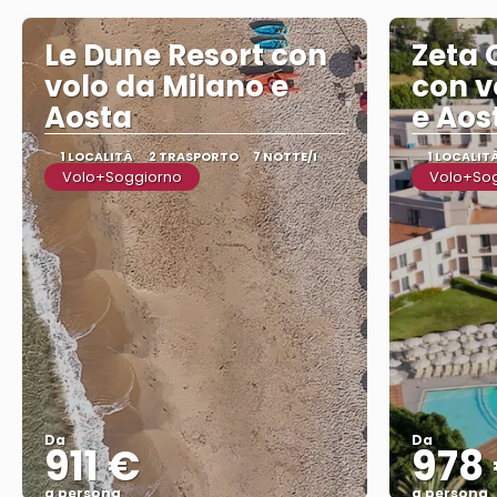
Le Dune Resort con
Zeta 
volo da Milano e
con v
Aosta
e Aos
1 LOCALITÀ
2 TRASPORTO
7 NOTTE/I
1 LOCALIT
Volo+Soggiorno
Volo+So
Da
Da
911 €
978
a persona
a persona