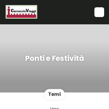
Ponti e Festività
Temi
Mare