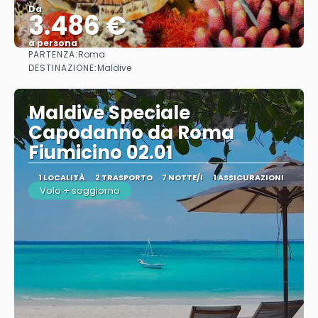
Da
3.486 €
a persona
PARTENZA:
Roma
Vedere
DESTINAZIONE:
Maldive
Maldive Speciale
Capodanno da Roma
Fiumicino 02.01
1 LOCALITÀ
2 TRASPORTO
7 NOTTE/I
1 ASSICURAZIONI
Volo + soggiorno