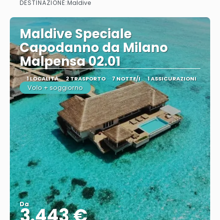
DESTINAZIONE:
Maldive
Maldive Speciale
Capodanno da Milano
Malpensa 02.01
1 LOCALITÀ
2 TRASPORTO
7 NOTTE/I
1 ASSICURAZIONI
Volo + soggiorno
Da
3.443 €