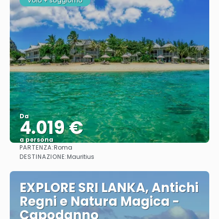
Volo + soggiorno
Da
4.019 €
a persona
PARTENZA:
Roma
Vedere
DESTINAZIONE:
Mauritius
EXPLORE SRI LANKA, Antichi
Regni e Natura Magica -
Capodanno