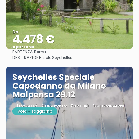
Da
4.478 €
a persona
PARTENZA:
Roma
Vedere
DESTINAZIONE:
Isole Seychelles
Seychelles Speciale
Capodanno da Milano
Malpensa 29.12
1 LOCALITÀ
2 TRASPORTO
7 NOTTE/I
1 ASSICURAZIONI
Volo + soggiorno