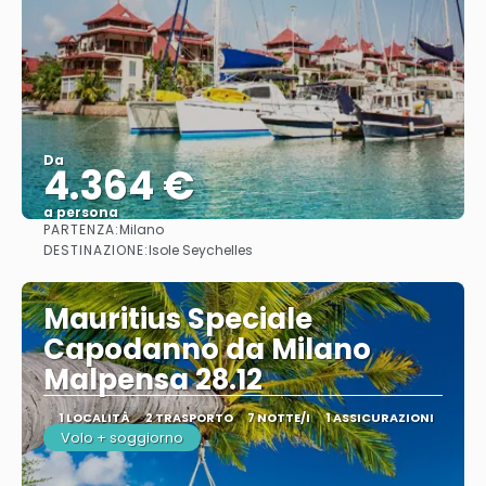
Da
4.364 €
a persona
PARTENZA:
Milano
Vedere
DESTINAZIONE:
Isole Seychelles
Mauritius Speciale
Capodanno da Milano
Malpensa 28.12
1 LOCALITÀ
2 TRASPORTO
7 NOTTE/I
1 ASSICURAZIONI
Volo + soggiorno