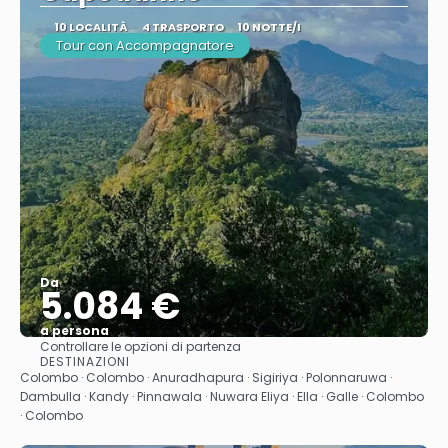
10 LOCALITÀ
4 TRASPORTO
10 NOTTE/I
Tour con Accompagnatore
Da
5.084 €
a persona
Controllare le opzioni di partenza
Vedere
DESTINAZIONI
Colombo · Colombo · Anuradhapura · Sigiriya · Polonnaruwa ·
Dambulla · Kandy · Pinnawala · Nuwara Eliya · Ella · Galle · Colombo
· Colombo