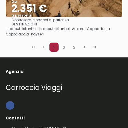
Da
2.351 €
a persona
Controllare le opzioni di partenza
Vedere
DESTINAZIONI
Istanbul · Istanbul · Istanbul · Istanbul · Ankara · Cappadocia ·
Cappadocia · Kayseri
1
2
3
Agenzia
Carroccio Viaggi
Contatti