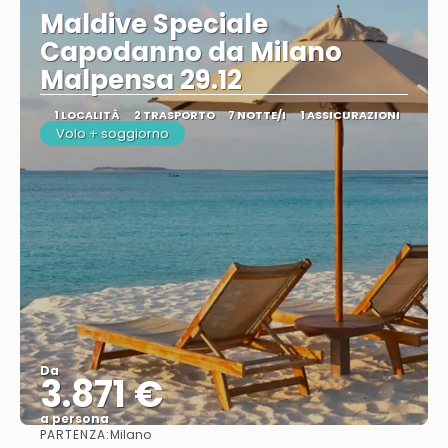
Maldive Speciale
Capodanno da Milano
Malpensa 29.12
1 LOCALITÀ
2 TRASPORTO
7 NOTTE/I
1 ASSICURAZIONI
Volo + soggiorno
Da
3.871 €
a persona
PARTENZA:
Milano
Vedere