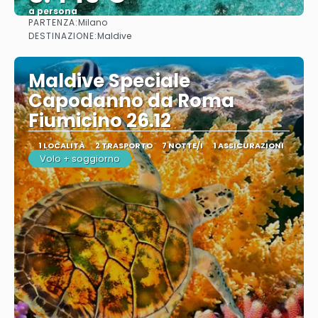
a persona
PARTENZA:
Milano
Vedere
DESTINAZIONE:
Maldive
Maldive Speciale
Capodanno da Roma
Fiumicino 26.12
1 LOCALITÀ
2 TRASPORTO
7 NOTTE/I
1 ASSICURAZIONI
Volo + soggiorno