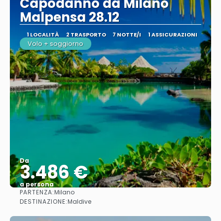
Capodanno da Milano
Malpensa 28.12
1 LOCALITÀ
2 TRASPORTO
7 NOTTE/I
1 ASSICURAZIONI
Volo + soggiorno
Da
3.486 €
a persona
PARTENZA:
Milano
Vedere
DESTINAZIONE:
Maldive