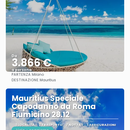
Da
3.866 €
a persona
PARTENZA:
Milano
Vedere
DESTINAZIONE:
Mauritius
Mauritius Speciale
Capodanno da Roma
Fiumicino 28.12
1 LOCALITÀ
2 TRASPORTO
7 NOTTE/I
1 ASSICURAZIONI