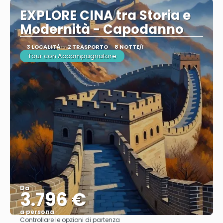
EXPLORE CINA tra Storia e
Modernità - Capodanno
3 LOCALITÀ
2 TRASPORTO
8 NOTTE/I
Tour con Accompagnatore
Da
3.796 €
a persona
Controllare le opzioni di partenza