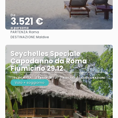
Da
3.521 €
a persona
PARTENZA:
Roma
Vedere
DESTINAZIONE:
Maldive
Seychelles Speciale
Capodanno da Roma
Fiumicino 29.12
1 LOCALITÀ
2 TRASPORTO
7 NOTTE/I
1 ASSICURAZIONI
Volo + soggiorno