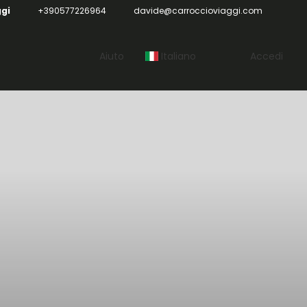
ggi
+390577226964
davide@carroccioviaggi.com
Aiuto
Italiano
Accedi