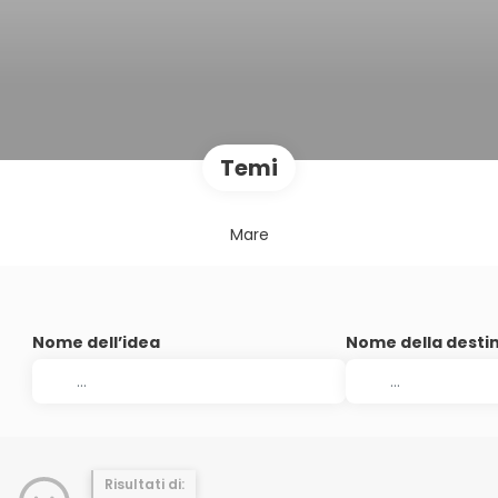
Temi
Mare
Nome dell’idea
Nome della desti
Risultati di: