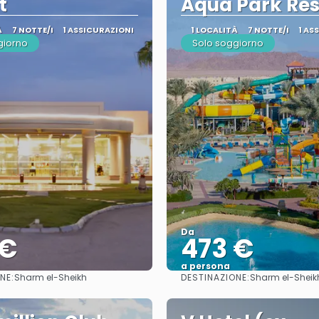
t
Aqua Park Res
À
7 NOTTE/I
1 ASSICURAZIONI
1 LOCALITÀ
7 NOTTE/I
1 AS
giorno
Solo soggiorno
Da
 €
473 €
a persona
NE:
DESTINAZIONE:
Sharm el-Sheikh
Sharm el-Sheik
Vedere
Vedere