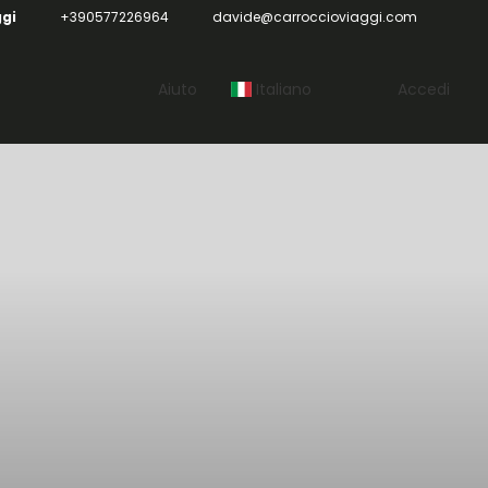
ggi
+390577226964
davide@carroccioviaggi.com
Aiuto
Italiano
Accedi