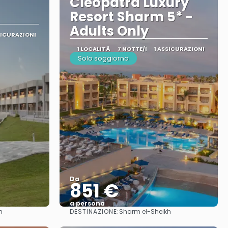
Cleopatra Luxury
Resort Sharm 5* -
Adults Only
SICURAZIONI
1 LOCALITÀ
7 NOTTE/I
1 ASSICURAZIONI
Solo soggiorno
Da
851 €
a persona
DESTINAZIONE:
h
Sharm el-Sheikh
Vedere