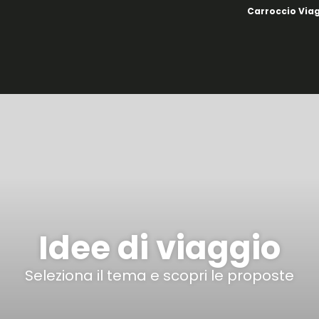
Carroccio Via
Idee di viaggio
Seleziona il tema e scopri le proposte