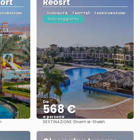
ort
Reosrt
SICURAZIONI
1 LOCALITÀ
7 NOTTE/I
1 ASSICURAZIONI
Solo soggiorno
Da
568 €
a persona
DESTINAZIONE:
h
Sharm el-Sheikh
Vedere