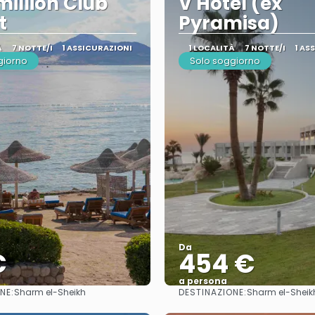
illion Club
V Hotel (ex
t
Pyramisa)
À
7 NOTTE/I
1 ASSICURAZIONI
1 LOCALITÀ
7 NOTTE/I
1 AS
giorno
Solo soggiorno
Da
€
454 €
a persona
NE:
DESTINAZIONE:
Sharm el-Sheikh
Sharm el-Sheik
Vedere
Vedere