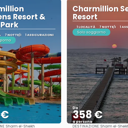
illion
Charmillion Se
ns Resort &
Resort
 Park
1 LOCALITÀ
7 NOTTE/I
1 AS
Solo soggiorno
À
7 NOTTE/I
1 ASSICURAZIONI
giorno
Da
 €
358 €
a persona
NE:
DESTINAZIONE:
Sharm el-Sheikh
Sharm el-Sheik