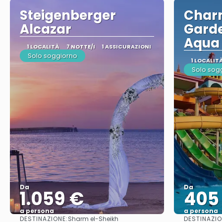
Steigenberger
Charm
Alcazar
Garde
Aqua
1 LOCALITÀ
7 NOTTE/I
1 ASSICURAZIONI
Solo soggiorno
1 LOCALIT
Solo sog
Da
Da
1.059 €
405
a persona
a persona
DESTINAZIONE:
DESTINAZIO
Sharm el-Sheikh