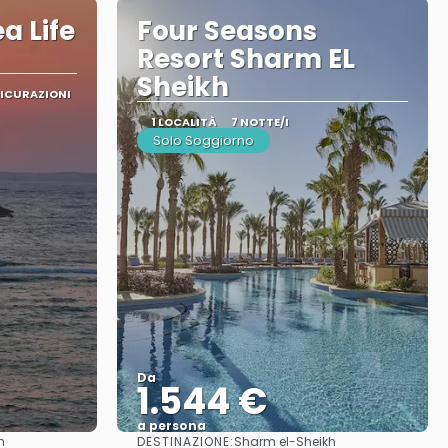
a Life
Four Seasons
Resort Sharm EL
Sheikh
SICURAZIONI
1 LOCALITÀ
7 NOTTE/I
Solo Soggiorno
Da
1.544 €
a persona
DESTINAZIONE:
h
Sharm el-Sheikh