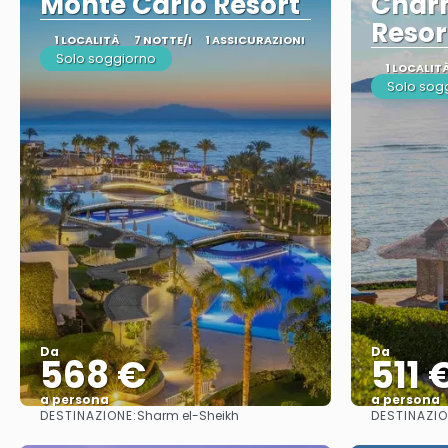
Monte Carlo Resort
Charm
Resor
1 LOCALITÀ
7 NOTTE/I
1 ASSICURAZIONI
Solo soggiorno
1 LOCALIT
Solo sog
Da
Da
568 €
511 
a persona
a persona
DESTINAZIONE:
DESTINAZIO
Sharm el-Sheikh
Vedere