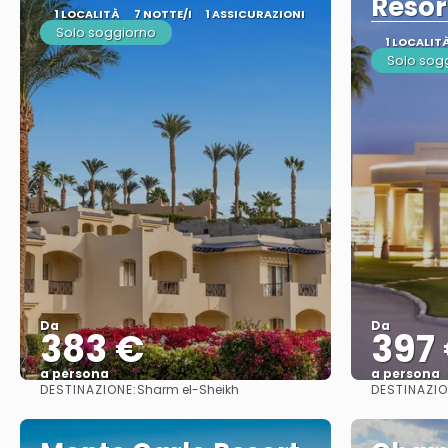
Resor
1 LOCALITÀ
7 NOTTE/I
1 ASSICURAZIONI
Solo soggiorno
1 LOCALIT
Solo sog
Da
Da
383 €
397
a persona
a persona
DESTINAZIONE:
DESTINAZIO
Sharm el-Sheikh
Vedere