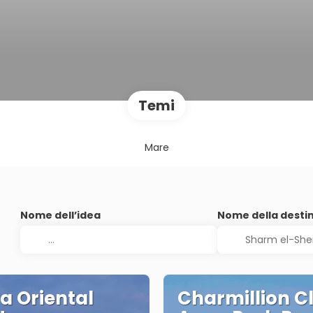
Temi
Mare
Nome dell’idea
Nome della desti
a Oriental
Charmillion C