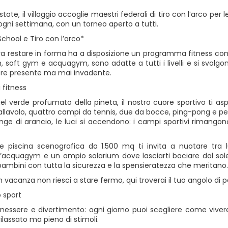
state, il villaggio accoglie maestri federali di tiro con l’arco per
ogni settimana, con un torneo aperto a tutti.
chool e Tiro con l’arco*
ra restare in forma ha a disposizione un programma fitness compl
 soft gym e acquagym, sono adatte a tutti i livelli e si svolg
re presente ma mai invadente.
fitness
l verde profumato della pineta, il nostro cuore sportivo ti 
allavolo, quattro campi da tennis, due da bocce, ping-pong e pe
 tinge di arancio, le luci si accendono: i campi sportivi rimango
 piscina scenografica da 1.500 mq ti invita a nuotare tra l
ll’acquagym e un ampio solarium dove lasciarti baciare dal sole 
bambini con tutta la sicurezza e la spensieratezza che meritano.
 vacanza non riesci a stare fermo, qui troverai il tuo angolo di p
o sport
enessere e divertimento: ogni giorno puoi scegliere come viver
lassato ma pieno di stimoli.