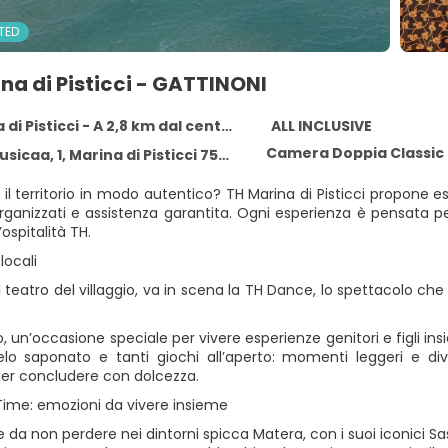
TED
na di Pisticci - GATTINONI
di Pisticci - A 2,8 km dal centro
ALL INCLUSIVE
Camera Doppia Classic
sicaa, 1, Marina di Pisticci 75015
 il territorio in modo autentico? TH Marina di Pisticci propone e
rganizzati e assistenza garantita. Ogni esperienza è pensata per
’ospitalità TH.
locali
l teatro del villaggio, va in scena la TH Dance, lo spettacolo che
, un’occasione speciale per vivere esperienze genitori e figli insie
elo saponato e tanti giochi all’aperto: momenti leggeri e div
r concludere con dolcezza.
Time: emozioni da vivere insieme
 da non perdere nei dintorni spicca Matera, con i suoi iconici S