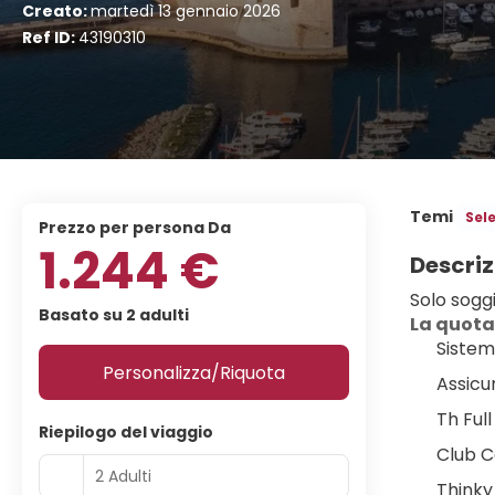
Creato:
martedì 13 gennaio 2026
Ref ID:
43190310
Temi
Sel
Prezzo per persona Da
1.244 €
Descriz
Solo sogg
Basato su 2 adulti
La quota
Sistem
Personalizza/Riquota
Assicu
Th Full
Riepilogo del viaggio
Club Ca
2 Adulti
Thinky 