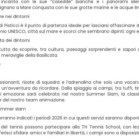
i incanta con le sue “casedde” bianche e i panorami silenzio
ignano a Mare conquista con le sue grotte marine e le acque lim
re nei dintorni
i Pisticci è il punto di partenza ideale per lasciarsi affascinare da
onio UNESCO, città sul mare e scorci che sembrano dipinti: ogni 
ta dei dintorni
tutta da scoprire, tra cultura, paesaggi sorprendenti e sapori 
meraviglie della Basilicata.
O
ssionanti, risate di squadra e l’adrenalina che solo una vacanz
 un’avventura da ricordare. Dalla spiaggia ai campi, tra tuffi, t
i emozione sarà celebrata nel nostro Summer Slam, la classifi
e del nostro team animazione.
Summer slam
rranno indicati i periodi 2026 in cui questi servizi saranno disponib
 del tennis possono partecipare alla TH Tennis School, con lezi
erisci sfidare amici e familiari in libertà, i campi sono a disposiz