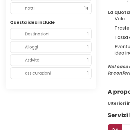
notti
14
La quota
Volo
Questa idea include
Trasfe
Destinazioni
1
Tassa 
Eventu
Alloggi
1
idea in
Attività
1
Nel caso 
la confe
assicurazioni
1
A propo
Ulteriori 
Servizi 