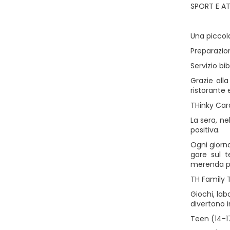
SPORT E AT
Una piccola
Preparazio
Servizio bi
Grazie all
ristorante e
THinky Card
La sera, ne
positiva.
Ogni giorno
gare sul t
merenda pe
TH Family 
Giochi, lab
divertono i
Teen (14-1