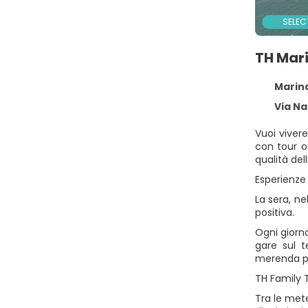
SELEC
TH Mari
Marina 
Via Nau
Vuoi vivere
con tour o
qualità dell
Esperienze 
La sera, ne
positiva.
Ogni giorno
gare sul t
merenda pe
TH Family 
Tra le mete