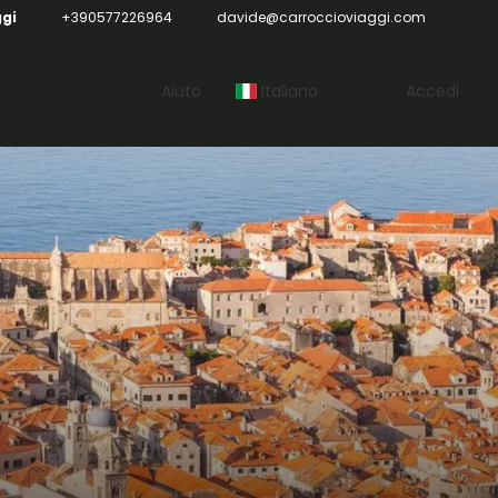
ggi
+390577226964
davide@carroccioviaggi.com
Aiuto
Italiano
Accedi