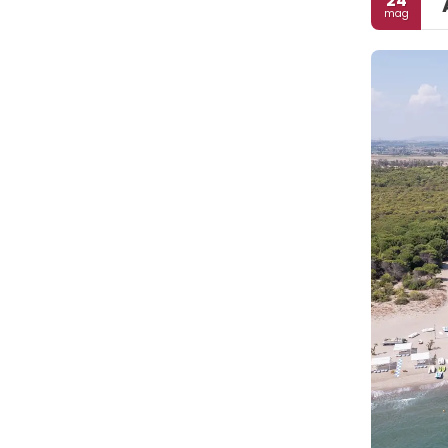
24
mag