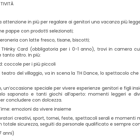
TIVITÀ
 attenzione in più per regalare ai genitori una vacanza più legger
ne pappe con prodotti selezionati;
beroneria con latte fresco, tisane, biscotti;
a THinky Card (obbligatoria per i 0-1 anno), trovi in camera cu
 tanto altro. In più:
: coccole per i più piccoli
l teatro del villaggio, va in scena la TH Dance, lo spettacolo che
, un’occasione speciale per vivere esperienze genitori e figli insie
elo saponato e tanti giochi all’aperto: momenti leggeri e div
r concludere con dolcezza.
Time: emozioni da vivere insieme
oratori creativi, sport, tornei, feste, spettacoli serali e moment
n totale sicurezza, seguiti da personale qualificato e sempre con i
7 anni)