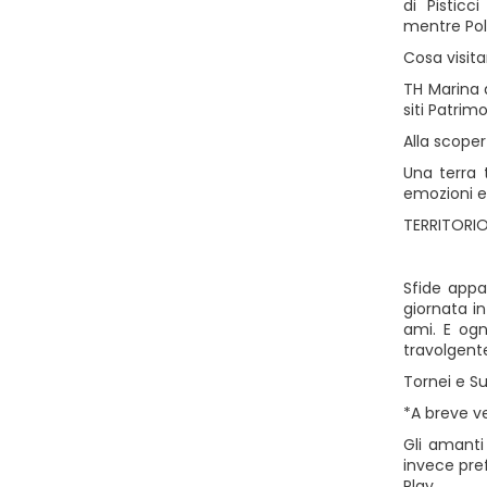
di Pisticc
mentre Pol
Cosa visita
TH Marina d
siti Patrim
Alla scoper
Una terra 
emozioni e 
TERRITORI
Sfide appa
giornata in
ami. E ogn
travolgent
Tornei e 
*A breve ve
Gli amanti
invece pref
Play.