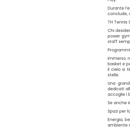
Durante l’e
conclude, 
TH Tennis S
Chi deside
power gym,
staff semp
Programmi 
Immerso ne
basket e p
il cielo si
stelle.
Una grande
dedicati a
accoglie i 
Se anche in
Spazi per l
Energia, b
ambiente ri