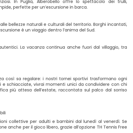
si. In Puglia, Alberobello offre lo spettacolo dei trulli,
pide, perfette per un’escursione in barca.
lle bellezze naturali e culturali del territorio. Borghi incantati,
escursione è un viaggio dentro l’anima del Sud.
autentici. La vacanza continua anche fuori dal villaggio, tra
a così sa regalare: i nostri tornei sportivi trasformano ogni
iri e schiacciate, vivrai momenti unici da condividere con chi
ca più attesa dell’estate, raccontata sul palco dal sorriso
ili
oni collettive per adulti e bambini dal lunedì al venerdì. Se
ione anche per il gioco libero, grazie all’opzione TH Tennis Free