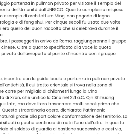
ggio partenza in pullman privato per visitare il Tempio del
trimonio dell'Umanità dall'UNESCO. Questo complesso religioso
inato esempio di architettura Ming, con pagode di legno
rologia e di feng shui. Per cinque secoli fu usato due volte
ali era quello del buon raccolto che si celebrava durante il
o.
embre. I passeggeri in arrivo da Roma, raggiungeranno il gruppo
ale cinese. Oltre a quanto specificato alla voce la quota
privato dall’aeroporto al punto d’incontro con il gruppo
no, incontro con la guida locale e partenza in pullman privato
’antichità, il cui tratto orientale si trova nella zona di
he corre per migliaia di chilometri lungo la Cina
ta di Xi’an, che unificò la Cina nel 221 a.C. Qin Shihuang
onquistato, ma dovettero trascorrere molti secoli prima che
. Questa straordinaria opera, dichiarata Patrimonio
urali grazie alla particolare conformazione del territorio. La
 situati a poche centinaia di metri l’uno dall’altro. In questo
le al soldato di guardia al bastione successivo e così via,