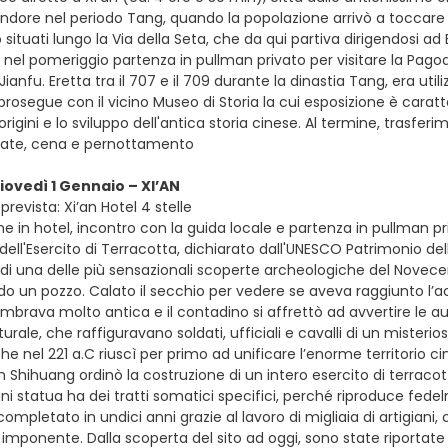
ore nel periodo Tang, quando la popolazione arrivò a toccare il mi
ituati lungo la Via della Seta, che da qui partiva dirigendosi ad E
 e nel pomeriggio partenza in pullman privato per visitare la Pa
Jianfu. Eretta tra il 707 e il 709 durante la dinastia Tang, era uti
a prosegue con il vicino Museo di Storia la cui esposizione è cara
rigini e lo sviluppo dell'antica storia cinese. Al termine, trasfe
vate, cena e pernottamento
giovedì 1 Gennaio – XI’AN
revista: Xi’an Hotel 4 stelle
e in hotel, incontro con la guida locale e partenza in pullman pri
ell'Esercito di Terracotta, dichiarato dall'UNESCO Patrimonio dell'
di una delle più sensazionali scoperte archeologiche del Nove
 un pozzo. Calato il secchio per vedere se aveva raggiunto l’acq
mbrava molto antica e il contadino si affrettò ad avvertire le auto
rale, che raffiguravano soldati, ufficiali e cavalli di un misterios
he nel 221 a.C riuscì per primo ad unificare l’enorme territorio c
n Shihuang ordinò la costruzione di un intero esercito di terracot
i statua ha dei tratti somatici specifici, perché riproduce fedel
mpletato in undici anni grazie al lavoro di migliaia di artigiani
 imponente. Dalla scoperta del sito ad oggi, sono state riportat