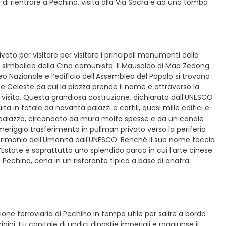
di rientrare a Pechino, visita alla Via Sacra e ad una tomba
vato per visitare per visitare i principali monumenti della
o simbolico della Cina comunista. Il Mausoleo di Mao Zedong
eo Nazionale e l’edificio dell’Assemblea del Popolo si trovano
ace Celeste da cui la piazza prende il nome e attraverso la
la visita. Questa grandiosa costruzione, dichiarata dall'UNESCO
a in totale da novanta palazzi e cortili, quasi mille edifici e
l palazzo, circondato da mura molto spesse e da un canale
meriggio trasferimento in pullman privato verso la periferia
atrimonio dell'Umanità dall'UNESCO. Benché il suo nome faccia
’Estate è soprattutto uno splendido parco in cui l’arte cinese
 Pechino, cena in un ristorante tipico a base di anatra
ione ferroviaria di Pechino in tempo utile per salire a bordo
gini. Fu capitale di undici dinastie imperiali e raggiunse il