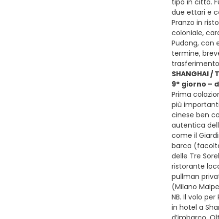
tipo in città.
due ettari e co
Pranzo in rist
coloniale, car
Pudong, con e
termine, brev
trasferimento
SHANGHAI / 
9° giorno –
Prima colazion
più importanti
cinese ben con
autentica dell
come il Giardi
barca (facolt
delle Tre Sore
ristorante loc
pullman privat
(Milano Malp
NB. Il volo pe
in hotel a Sha
d’imbarco. Ol