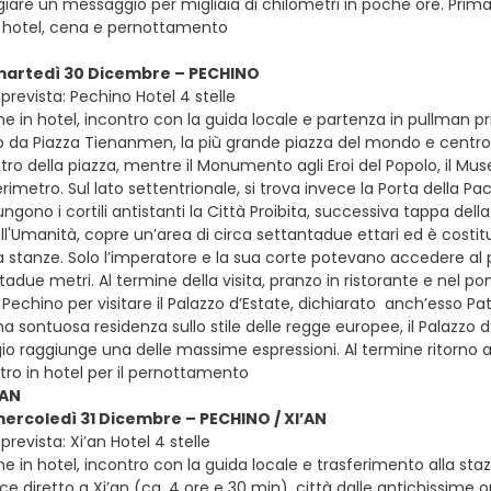
iare un messaggio per migliaia di chilometri in poche ore. Prima 
in hotel, cena e pernottamento
 martedì 30 Dicembre – PECHINO
prevista: Pechino Hotel 4 stelle
e in hotel, incontro con la guida locale e partenza in pullman pri
ndo da Piazza Tienanmen, la più grande piazza del mondo e centr
ntro della piazza, mentre il Monumento agli Eroi del Popolo, il Mus
erimetro. Sul lato settentrionale, si trova invece la Porta della P
ungono i cortili antistanti la Città Proibita, successiva tappa del
l'Umanità, copre un’area di circa settantadue ettari ed è costituit
la stanze. Solo l’imperatore e la sua corte potevano accedere a
adue metri. Al termine della visita, pranzo in ristorante e nel po
 Pechino per visitare il Palazzo d’Estate, dichiarato anch’esso P
 sontuosa residenza sullo stile delle regge europee, il Palazzo d
io raggiunge una delle massime espressioni. Al termine ritorno a
tro in hotel per il pernottamento
’AN
mercoledì 31 Dicembre – PECHINO / XI’AN
revista: Xi’an Hotel 4 stelle
e in hotel, incontro con la guida locale e trasferimento alla staz
ce diretto a Xi’an (ca. 4 ore e 30 min), città dalle antichissime ori