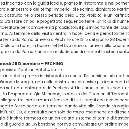
a incontro con la guida locale, pranzo in ristorante e nel pomeri
sacro e ancestrale dei templi imperiali di Pechino, dichiarato Pa
ta, costruito nello stesso periodo della Città Proibita, è un raff
a utilizzare chiodi e progettato seguendo ferrei principi di nume
imperatore per compiere riti propiziatori, il più importante dei qu
verno. Al termine della visita rientro in hotel, cena e pernottament
 partenza da Roma arriverà a Pechino alle 13:15 del giorno 28 Dic
Cielo o in hotel, in base all’effettivo orario di arrivo nella capit
 prezzo da Roma Fiumicino include quindi anche il trasferimento 
lunedì 29 Dicembre – PECHINO
prevista: Pechino Hotel 4 stelle
e in hotel e pranzo in ristorante in corso d’escursione. Al matti
a Grande Muraglia, una delle costruzioni difensive più imponenti dell
rca settanta chilometri da Pechino. Ad iniziarne la costruzione, c
, fu l’imperatore Qin Shihuang, lo stesso dei Guerrieri di Terracot
collegare tra loro le mura difensive di tutti i regni che aveva c
rogetto fosse portato a termine, dando vita alla Grande Muraglia
all'UNESCO, è costituita non solo da mura, ma anche da difese nat
a è inoltre formata da un articolato sistema di torri e di bastioni
to di guardia ad un bastione poteva comunicare un ordine imperia