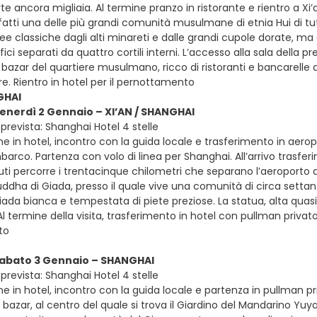
te ancora migliaia. Al termine pranzo in ristorante e rientro a X
infatti una delle più grandi comunità musulmane di etnia Hui di 
 classiche dagli alti minareti e dalle grandi cupole dorate, ma 
fici separati da quattro cortili interni. L’accesso alla sala della 
 bazar del quartiere musulmano, ricco di ristoranti e bancarelle d
ore. Rientro in hotel per il pernottamento
GHAI
venerdì 2 Gennaio – XI’AN / SHANGHAI
prevista: Shanghai Hotel 4 stelle
e in hotel, incontro con la guida locale e trasferimento in aeropo
barco. Partenza con volo di linea per Shanghai. All’arrivo trasfe
uti percorre i trentacinque chilometri che separano l’aeroporto dal
ddha di Giada, presso il quale vive una comunità di circa sett
giada bianca e tempestata di piete preziose. La statua, alta quas
l termine della visita, trasferimento in hotel con pullman privat
to
sabato 3 Gennaio – SHANGHAI
prevista: Shanghai Hotel 4 stelle
e in hotel, incontro con la guida locale e partenza in pullman priva
 bazar, al centro del quale si trova il Giardino del Mandarino Yuy