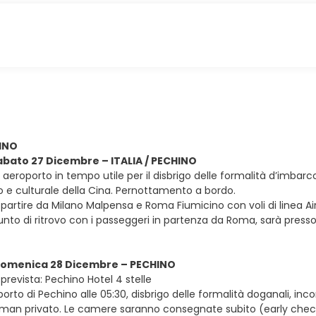
HINO
sabato 27 Dicembre – ITALIA / PECHINO
in aeroporto in tempo utile per il disbrigo delle formalità d’imbar
co e culturale della Cina. Pernottamento a bordo.
e partire da Milano Malpensa e Roma Fiumicino con voli di linea A
unto di ritrovo con i passeggeri in partenza da Roma, sarà presso l
 domenica 28 Dicembre – PECHINO
prevista: Pechino Hotel 4 stelle
oporto di Pechino alle 05:30, disbrigo delle formalità doganali, inc
lman privato. Le camere saranno consegnate subito (early check-in