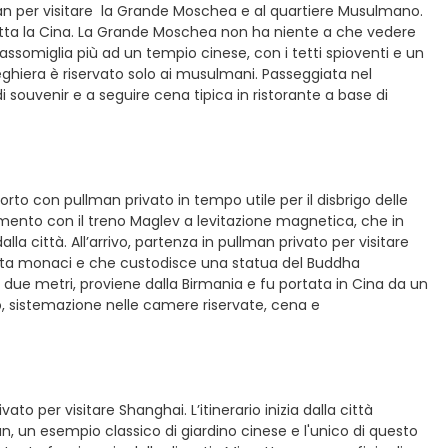
i’an per visitare la Grande Moschea e al quartiere Musulmano.
tutta la Cina. La Grande Moschea non ha niente a che vedere
assomiglia più ad un tempio cinese, con i tetti spioventi e un
preghiera è riservato solo ai musulmani. Passeggiata nel
i souvenir e a seguire cena tipica in ristorante a base di
rto con pullman privato in tempo utile per il disbrigo delle
rimento con il treno Maglev a levitazione magnetica, che in
la città. All’arrivo, partenza in pullman privato per visitare
anta monaci e che custodisce una statua del Buddha
i due metri, proviene dalla Birmania e fu portata in Cina da un
o, sistemazione nelle camere riservate, cena e
to per visitare Shanghai. L’itinerario inizia dalla città
an, un esempio classico di giardino cinese e l'unico di questo