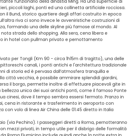
rtante funzionario della dinastia Ming. Ha una superficie di
ieri, piccoli laghi, ponti ed una collinetta artificiale rocciosa.
n il Bund, storico quartiere degli affari costruito in epoca
l’altra riva ci sono invece le avveniristiche costruzioni di
ezza, formando una delle skyline più famose al mondo. Al
ota strada dello shopping. Alla sera, cena libera e
ntro in hotel con pullman privato e pernottamento
ivato per Tongli (Km 90 - circa 1h15m di tragitto), una delle
ttoreschi canali, i ponti antichi e l'architettura tradizionale
ni di storia ed è pervasa dall’atmosfera tranquilla e
a città vecchia, è possibile ammirare splendidi giardini,
ersa il borgo, permette inoltre di effettuare piacevoli gite in
bellezza unica dei suoi antichi ponti, come il famoso Ponte
cqua cinesi, dove il tempo sembra essersi fermato. Pranzo in
hai, cena in ristorante e trasferimento in aeroporto con
con volo di linea Air China delle 01:45 diretto in Italia
aio (via Pechino). I passeggeri diretti a Roma, pernotteranno
mezzi privati, in tempo utile per il disbrigo delle formalità
 da Roma Fiumicino include quindi anche la notte extra in