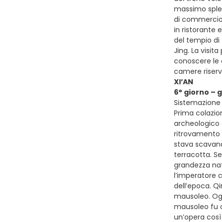
massimo splend
di commercio s
in ristorante
del tempio di 
Jing. La visit
conoscere le o
camere riser
XI’AN
6° giorno – 
Sistemazione p
Prima colazion
archeologico d
ritrovamento 
stava scavando
terracotta. Se
grandezza natu
l’imperatore c
dell’epoca. Qi
mausoleo. Ogn
mausoleo fu co
un’opera così