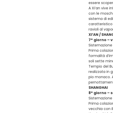
essere scoper
A Xi’an vive 
con le moschee
sistema di edi
caratteristico
ravioli al vap
XI’AN / SHAN
7° giorno – 
Sistemazione 
Prima colazion
formalità d’im
soli sette min
Tempio del Bu
realizzata in 
pio monaco. A
pernottamen
SHANGHAI
8° giorno – 
Sistemazione 
Prima colazion
vecchia con il