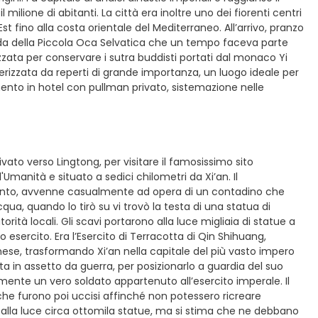
lione di abitanti. La città era inoltre uno dei fiorenti centri
st fino alla costa orientale del Mediterraneo. All’arrivo, pranzo
goda della Piccola Oca Selvatica che un tempo faceva parte
lizzata per conservare i sutra buddisti portati dal monaco Yi
tterizzata da reperti di grande importanza, un luogo ideale per
rimento in hotel con pullman privato, sistemazione nelle
vato verso Lingtong, per visitare il famosissimo sito
Umanità e situato a sedici chilometri da Xi’an. Il
cento, avvenne casualmente ad opera di un contadino che
ua, quando lo tirò su vi trovò la testa di una statua di
rità locali. Gli scavi portarono alla luce migliaia di statue a
o esercito. Era l’Esercito di Terracotta di Qin Shihuang,
inese, trasformando Xi’an nella capitale del più vasto impero
ta in assetto da guerra, per posizionarlo a guardia del suo
mente un vero soldato appartenuto all’esercito imperale. Il
, che furono poi uccisi affinché non potessero ricreare
e alla luce circa ottomila statue, ma si stima che ne debbano