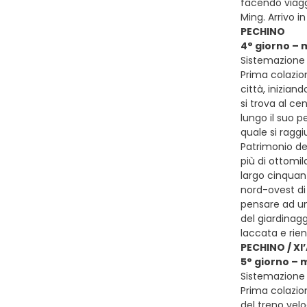
facendo viagg
Ming. Arrivo 
PECHINO
4° giorno –
Sistemazione 
Prima colazion
città, inizia
si trova al ce
lungo il suo p
quale si raggi
Patrimonio del
più di ottomi
largo cinquant
nord-ovest di
pensare ad una
del giardinagg
laccata e rien
PECHINO / XI
5° giorno – 
Sistemazione p
Prima colazion
del treno velo