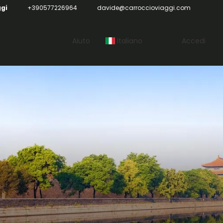
ggi
+390577226964
davide@carroccioviaggi.com
Aiuto
Italiano
Accedi