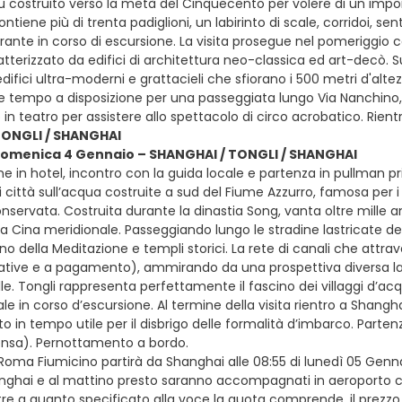
 Fu costruito verso la metà del Cinquecento per volere di un impo
ntiene più di trenta padiglioni, un labirinto di scale, corridoi, sent
orante in corso di escursione. La visita prosegue nel pomeriggio co
atterizzato da edifici di architettura neo-classica ed art-decò. Sul
difici ultra-moderni e grattacieli che sfiorano i 500 metri d'alt
e tempo a disposizione per una passeggiata lungo Via Nanchino, n
 in teatro per assistere allo spettacolo di circo acrobatico. Rie
TONGLI / SHANGHAI
 domenica 4 Gennaio – SHANGHAI / TONGLI / SHANGHAI
e in hotel, incontro con la guida locale e partenza in pullman pr
 città sull’acqua costruite a sud del Fiume Azzurro, famosa per i pi
servata. Costruita durante la dinastia Song, vanta oltre mille an
a Cina meridionale. Passeggiando lungo le stradine lastricate dell
no della Meditazione e templi storici. La rete di canali che attrav
ative e a pagamento), ammirando da una prospettiva diversa la 
lle. Tongli rappresenta perfettamente il fascino dei villaggi d’a
ale in corso d’escursione. Al termine della visita rientro a Shang
o in tempo utile per il disbrigo delle formalità d’imbarco. Partenza 
ensa). Pernottamento a bordo.
r Roma Fiumicino partirà da Shanghai alle 08:55 di lunedì 05 Genn
nghai e al mattino presto saranno accompagnati in aeroporto con 
tre a quanto specificato alla voce la quota comprende, il prezzo