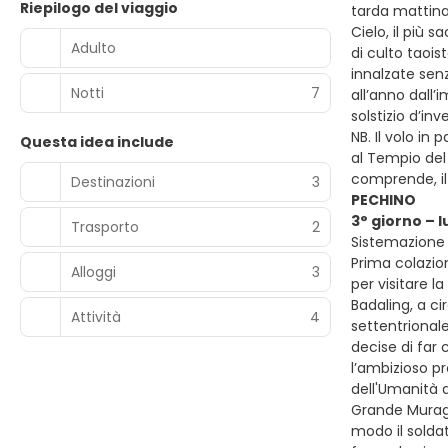
Riepilogo del viaggio
tarda mattinat
Cielo, il più 
Adulto
di culto taois
innalzate senz
Notti
7
all’anno dall’
solstizio d’in
NB. Il volo in
Questa idea include
al Tempio del 
comprende, il
Destinazioni
3
PECHINO
3° giorno – 
Trasporto
2
Sistemazione 
Prima colazion
Alloggi
3
per visitare l
Badaling, a ci
Attività
4
settentrionale
decise di far 
l’ambizioso p
dell'Umanità d
Grande Muragli
modo il solda