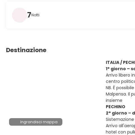
7
Notti
Destinazione
ITALIA / PEC
1° giorno – 
Arrivo libero 
centro politi
NB. È possibil
Malpensa. Il p
insieme
PECHINO
2° giorno –
Sistemazione 
Ingrandisci mappa
Arrivo all'aer
hotel con pul