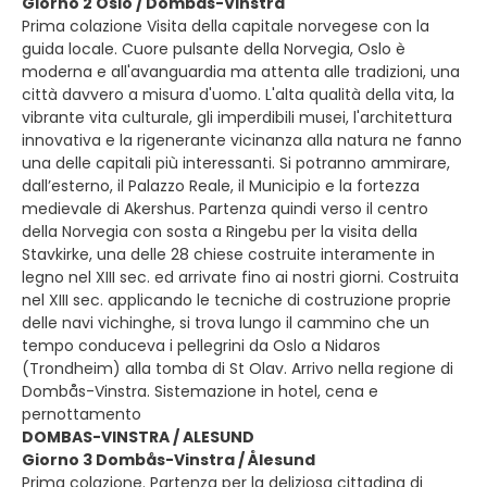
Giorno 2 Oslo / Dombås-Vinstra
Prima colazione Visita della capitale norvegese con la
guida locale. Cuore pulsante della Norvegia, Oslo è
moderna e all'avanguardia ma attenta alle tradizioni, una
città davvero a misura d'uomo. L'alta qualità della vita, la
vibrante vita culturale, gli imperdibili musei, l'architettura
innovativa e la rigenerante vicinanza alla natura ne fanno
una delle capitali più interessanti. Si potranno ammirare,
dall’esterno, il Palazzo Reale, il Municipio e la fortezza
medievale di Akershus. Partenza quindi verso il centro
della Norvegia con sosta a Ringebu per la visita della
Stavkirke, una delle 28 chiese costruite interamente in
legno nel XIII sec. ed arrivate fino ai nostri giorni. Costruita
nel XIII sec. applicando le tecniche di costruzione proprie
delle navi vichinghe, si trova lungo il cammino che un
tempo conduceva i pellegrini da Oslo a Nidaros
(Trondheim) alla tomba di St Olav. Arrivo nella regione di
Dombås-Vinstra. Sistemazione in hotel, cena e
pernottamento
DOMBAS-VINSTRA / ALESUND
Giorno 3 Dombås-Vinstra / Ålesund
Prima colazione. Partenza per la deliziosa cittadina di