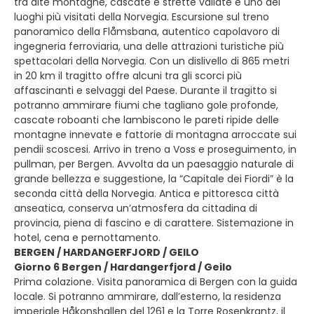
tra alte montagne, cascate e strette vallate è uno dei
luoghi più visitati della Norvegia. Escursione sul treno
panoramico della Flåmsbana, autentico capolavoro di
ingegneria ferroviaria, una delle attrazioni turistiche più
spettacolari della Norvegia. Con un dislivello di 865 metri
in 20 km il tragitto offre alcuni tra gli scorci più
affascinanti e selvaggi del Paese. Durante il tragitto si
potranno ammirare fiumi che tagliano gole profonde,
cascate roboanti che lambiscono le pareti ripide delle
montagne innevate e fattorie di montagna arroccate sui
pendii scoscesi. Arrivo in treno a Voss e proseguimento, in
pullman, per Bergen. Avvolta da un paesaggio naturale di
grande bellezza e suggestione, la “Capitale dei Fiordi” è la
seconda città della Norvegia. Antica e pittoresca città
anseatica, conserva un’atmosfera da cittadina di
provincia, piena di fascino e di carattere. Sistemazione in
hotel, cena e pernottamento.
BERGEN / HARDANGERFJORD / GEILO
Giorno 6 Bergen / Hardangerfjord / Geilo
Prima colazione. Visita panoramica di Bergen con la guida
locale. Si potranno ammirare, dall’esterno, la residenza
imperiale Håkonshallen del 1261 e la Torre Rosenkrantz, il