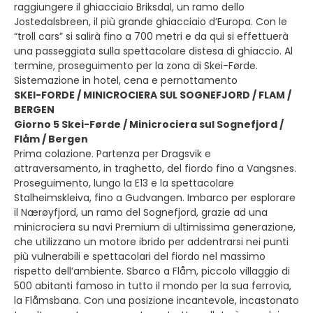
raggiungere il ghiacciaio Briksdal, un ramo dello
Jostedalsbreen, il più grande ghiacciaio d’Europa. Con le
“troll cars” si salirà fino a 700 metri e da qui si effettuerà
una passeggiata sulla spettacolare distesa di ghiaccio. Al
termine, proseguimento per la zona di Skei-Førde.
Sistemazione in hotel, cena e pernottamento
SKEI-FORDE / MINICROCIERA SUL SOGNEFJORD / FLAM /
BERGEN
Giorno 5 Skei-Førde / Minicrociera sul Sognefjord /
Flåm / Bergen
Prima colazione. Partenza per Dragsvik e
attraversamento, in traghetto, del fiordo fino a Vangsnes.
Proseguimento, lungo la E13 e la spettacolare
Stalheimskleiva, fino a Gudvangen. Imbarco per esplorare
il Nærøyfjord, un ramo del Sognefjord, grazie ad una
minicrociera su navi Premium di ultimissima generazione,
che utilizzano un motore ibrido per addentrarsi nei punti
più vulnerabili e spettacolari del fiordo nel massimo
rispetto dell’ambiente. Sbarco a Flåm, piccolo villaggio di
500 abitanti famoso in tutto il mondo per la sua ferrovia,
la Flåmsbana. Con una posizione incantevole, incastonato