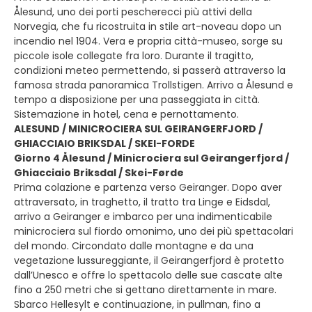
Ålesund, uno dei porti pescherecci più attivi della
Norvegia, che fu ricostruita in stile art-noveau dopo un
incendio nel 1904. Vera e propria città-museo, sorge su
piccole isole collegate fra loro. Durante il tragitto,
condizioni meteo permettendo, si passerà attraverso la
famosa strada panoramica Trollstigen. Arrivo a Ålesund e
tempo a disposizione per una passeggiata in città.
Sistemazione in hotel, cena e pernottamento.
ALESUND / MINICROCIERA SUL GEIRANGERFJORD /
GHIACCIAIO BRIKSDAL / SKEI-FORDE
Giorno 4 Ålesund / Minicrociera sul Geirangerfjord /
Ghiacciaio Briksdal / Skei-Førde
Prima colazione e partenza verso Geiranger. Dopo aver
attraversato, in traghetto, il tratto tra Linge e Eidsdal,
arrivo a Geiranger e imbarco per una indimenticabile
minicrociera sul fiordo omonimo, uno dei più spettacolari
del mondo. Circondato dalle montagne e da una
vegetazione lussureggiante, il Geirangerfjord è protetto
dall’Unesco e offre lo spettacolo delle sue cascate alte
fino a 250 metri che si gettano direttamente in mare.
Sbarco Hellesylt e continuazione, in pullman, fino a