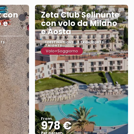
t con
Zeta Club Selinunte
 e
con volo da Milano
e Aosta
RTS
1 DESTINATIONS
2 TRANSPORTS
7 NIGHTS
Volo+Soggiorno
From
978 €
Per person