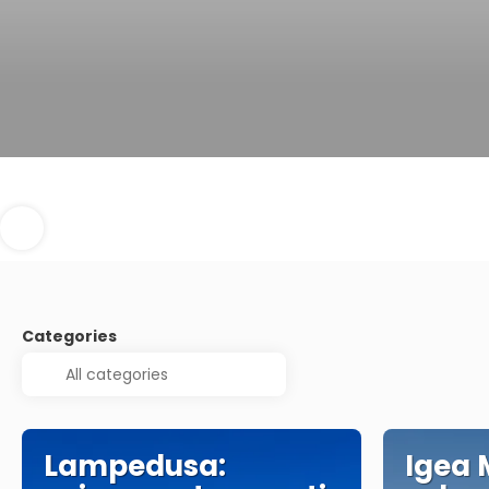
Categories
Lampedusa:
Igea 