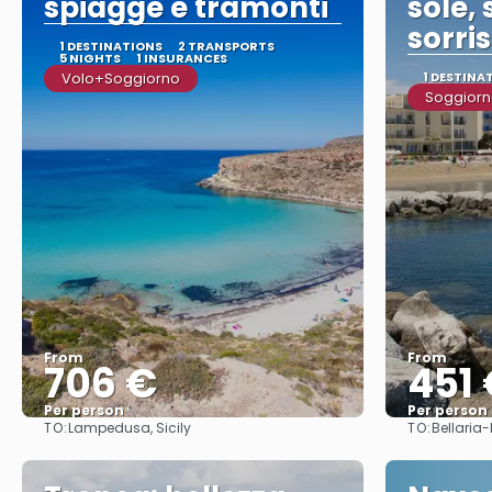
spiagge e tramonti
sole,
sorris
1 DESTINATIONS
2 TRANSPORTS
5 NIGHTS
1 INSURANCES
Volo+Soggiorno
1 DESTINA
Soggiorn
From
From
706 €
451
Per person
Per person
TO:
TO:
Lampedusa, Sicily
Bellaria
See