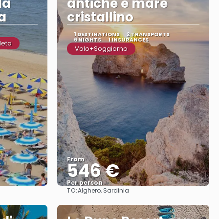
la
antiche e mare
a
cristallino
1 DESTINATIONS
2 TRANSPORTS
6 NIGHTS
1 INSURANCES
leta
Volo+Soggiorno
From
546 €
Per person
TO:
Alghero, Sardinia
See