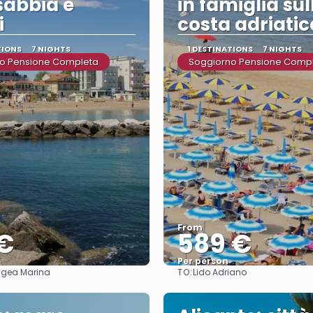
 sabbia e
in famiglia sul
i
costa adriatic
TIONS
7 NIGHTS
1 DESTINATIONS
7 NIGHTS
o Pensione Completa
Soggiorno Pensione Comp
From
 €
589 €
Per person
TO:
-Igea Marina
Lido Adriano
See
See