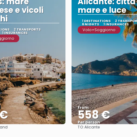
s: mare
Alicante: città
ese e vicoli
mare e luce
hi
1 DESTINATIONS
2 TRANSPO
6 NIGHTS
1 INSURANCES
TIONS
2 TRANSPORTS
Volo+Soggiorno
1 INSURANCES
ggiorno
From
 €
558 €
Per person
TO:
land
Alicante
See
See