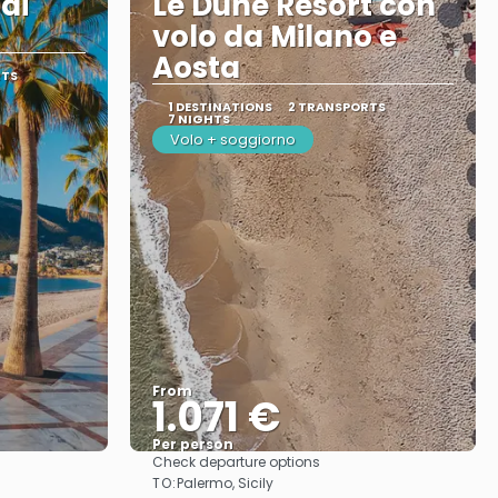
 di
Le Dune Resort con
volo da Milano e
Aosta
RTS
1 DESTINATIONS
2 TRANSPORTS
7 NIGHTS
Volo + soggiorno
From
1.071 €
Per person
Check departure options
See
TO:
Palermo, Sicily