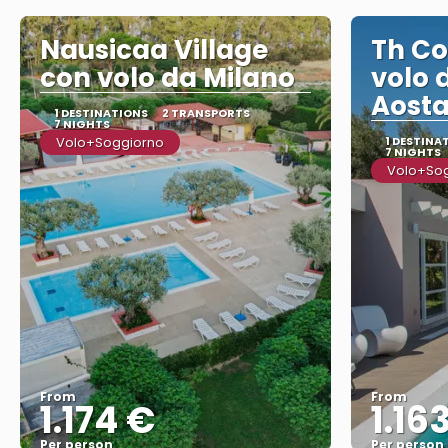
Nausicaa Village
Th Co
con volo da Milano
volo 
Aost
1 DESTINATIONS
2 TRANSPORTS
7 NIGHTS
Volo+Soggiorno
1 DESTINA
7 NIGHTS
Volo+So
From
From
1.174 €
1.16
Per person
Per person