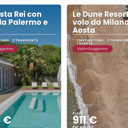
sta Rei con
Le Dune Resor
da Palermo e
volo da Milano
a
Aosta
TIONS
2 TRANSPORTS
1 DESTINATIONS
2 TRANSPO
7 NIGHTS
ggiorno
Volo+Soggiorno
From
3 €
911 €
Per person