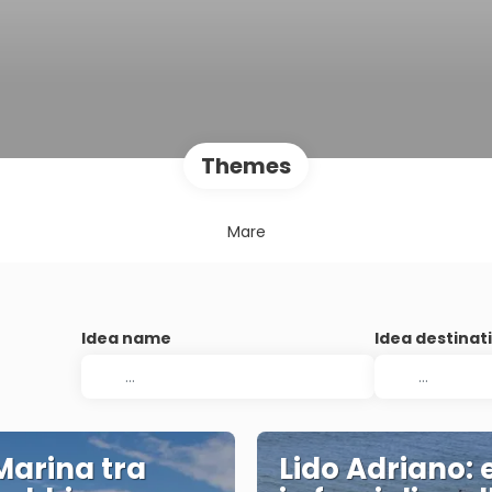
Themes
Mare
Idea name
Idea destinat
Marina tra
Lido Adriano: 