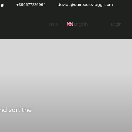
ggi
+390577226964
davide@carroccioviaggi.com
Help
English
Login
and sort the