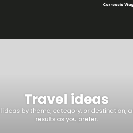
Carroccio Via
Travel ideas
el ideas by theme, category, or destination, 
results as you prefer.