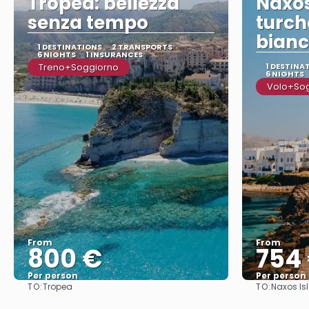
Tropea: bellezza
Naxo
senza tempo
turch
bianc
1 DESTINATIONS
2 TRANSPORTS
6 NIGHTS
1 INSURANCES
Treno+Soggiorno
1 DESTINA
6 NIGHTS
Volo+So
From
From
800 €
754
Per person
Per person
TO:
TO:
Tropea
Naxos Is
See